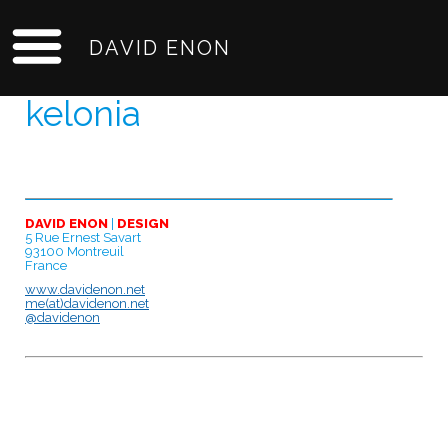
DAVID ENON
kelonia
DAVID ENON
|
DESIGN
5 Rue Ernest Savart
93100 Montreuil
France
www.davidenon.net
me(at)davidenon.net
@davidenon