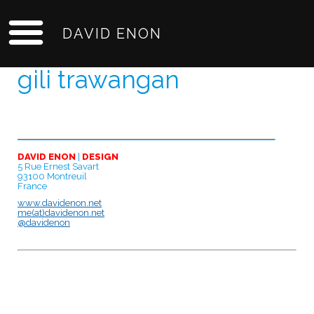
DAVID ENON
gili trawangan
DAVID ENON
|
DESIGN
5 Rue Ernest Savart
93100 Montreuil
France
www.davidenon.net
me(at)davidenon.net
@davidenon