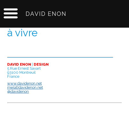
DAVID ENON
à vivre
DAVID ENON
|
DESIGN
5 Rue Ernest Savart
93100 Montreuil
France
www.davidenon.net
me(at)davidenon.net
@davidenon